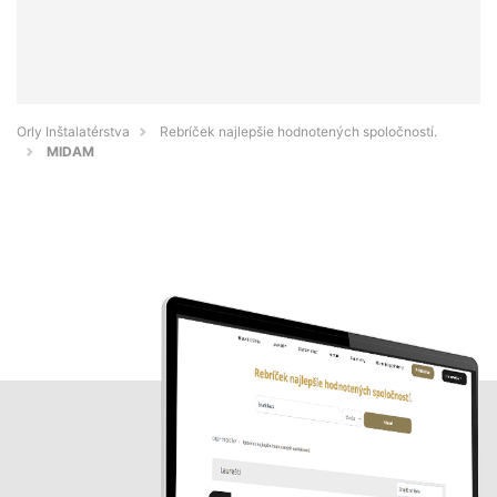
Orly Inštalatérstva
Rebríček najlepšie hodnotených spoločností.
MIDAM