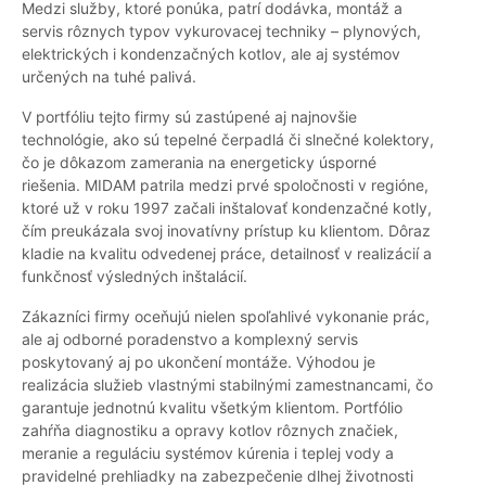
Medzi služby, ktoré ponúka, patrí dodávka, montáž a
servis rôznych typov vykurovacej techniky – plynových,
elektrických i kondenzačných kotlov, ale aj systémov
určených na tuhé palivá.
V portfóliu tejto firmy sú zastúpené aj najnovšie
technológie, ako sú tepelné čerpadlá či slnečné kolektory,
čo je dôkazom zamerania na energeticky úsporné
riešenia. MIDAM patrila medzi prvé spoločnosti v regióne,
ktoré už v roku 1997 začali inštalovať kondenzačné kotly,
čím preukázala svoj inovatívny prístup ku klientom. Dôraz
kladie na kvalitu odvedenej práce, detailnosť v realizácií a
funkčnosť výsledných inštalácií.
Zákazníci firmy oceňujú nielen spoľahlivé vykonanie prác,
ale aj odborné poradenstvo a komplexný servis
poskytovaný aj po ukončení montáže. Výhodou je
realizácia služieb vlastnými stabilnými zamestnancami, čo
garantuje jednotnú kvalitu všetkým klientom. Portfólio
zahŕňa diagnostiku a opravy kotlov rôznych značiek,
meranie a reguláciu systémov kúrenia i teplej vody a
pravidelné prehliadky na zabezpečenie dlhej životnosti