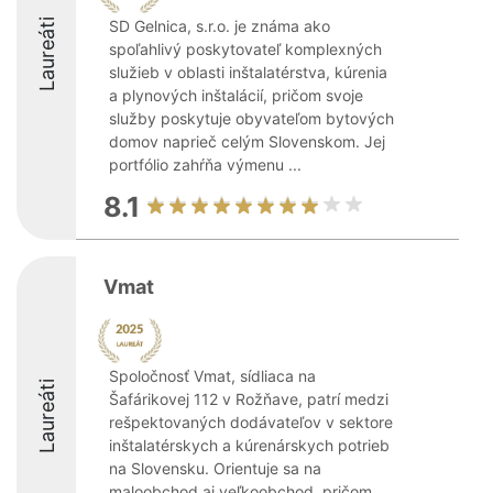
Laureáti
SD Gelnica, s.r.o. je známa ako
spoľahlivý poskytovateľ komplexných
služieb v oblasti inštalatérstva, kúrenia
a plynových inštalácií, pričom svoje
služby poskytuje obyvateľom bytových
domov naprieč celým Slovenskom. Jej
portfólio zahŕňa výmenu ...
8.1
Vmat
Spoločnosť Vmat, sídliaca na
Laureáti
Šafárikovej 112 v Rožňave, patrí medzi
rešpektovaných dodávateľov v sektore
inštalatérskych a kúrenárskych potrieb
na Slovensku. Orientuje sa na
maloobchod aj veľkoobchod, pričom