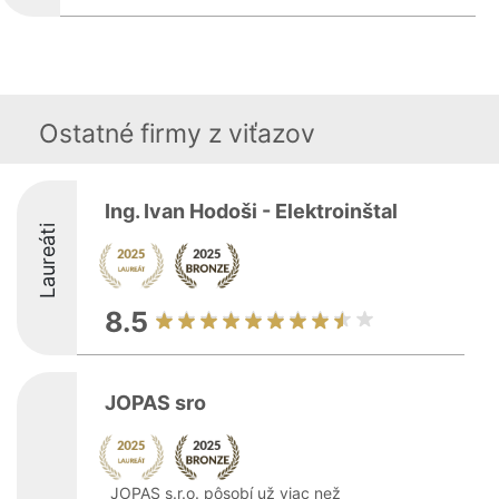
Ostatné firmy z viťazov
Ing. Ivan Hodoši - Elektroinštal
Laureáti
8.5
JOPAS sro
JOPAS s.r.o. pôsobí už viac než