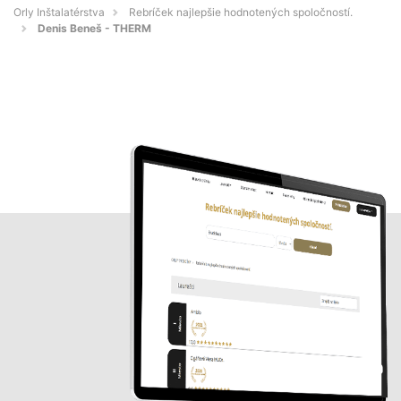
Orly Inštalatérstva
Rebríček najlepšie hodnotených spoločností.
Denis Beneš - THERM