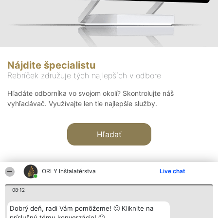
Nájdite špecialistu
Rebríček združuje tých najlepších v odbore
Hľadáte odborníka vo svojom okolí? Skontrolujte náš
vyhľadávač. Využívajte len tie najlepšie služby.
Hľadať
ORLY Inštalatérstva
Live chat
08:12
Organizátor hodnotenia
Hodnotenie
Kontakt
Dobrý deň, radi Vám pomôžeme! 🙂 Kliknite na
Bright Side Solutions sp. z o.
Laureáti
Kontakt
príslušnú tému konverzácie! 🙂