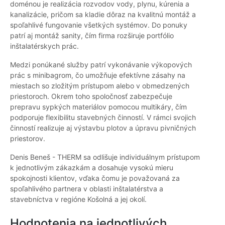
doménou je realizácia rozvodov vody, plynu, kúrenia a
kanalizácie, pričom sa kladie dôraz na kvalitnú montáž a
spoľahlivé fungovanie všetkých systémov. Do ponuky
patrí aj montáž sanity, čím firma rozširuje portfólio
inštalatérskych prác.
Medzi ponúkané služby patrí vykonávanie výkopových
prác s minibagrom, čo umožňuje efektívne zásahy na
miestach so zložitým prístupom alebo v obmedzených
priestoroch. Okrem toho spoločnosť zabezpečuje
prepravu sypkých materiálov pomocou multikáry, čím
podporuje flexibilitu stavebných činností. V rámci svojich
činností realizuje aj výstavbu plotov a úpravu pivničných
priestorov.
Denis Beneš - THERM sa odlišuje individuálnym prístupom
k jednotlivým zákazkám a dosahuje vysokú mieru
spokojnosti klientov, vďaka čomu je považovaná za
spoľahlivého partnera v oblasti inštalatérstva a
stavebníctva v regióne Košolná a jej okolí.
Hodnotenia na jednotlivých