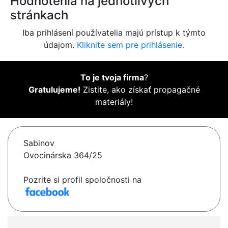
Hodnotenia na jednotlivých
stránkach
Iba prihlásení používatelia majú prístup k týmto
údajom.
Kliknite sem pre prihlásenie.
To je tvoja firma
?
Gratulujeme!
Zistite, ako získať propagačné
materiály!
Sabinov
Ovocinárska 364/25
Pozrite si profil spoločnosti na