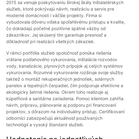
2015 sa venuje poskytovaniu širokej škály inštalatérskych
služieb, ktoré pokrývajú návrh, realizáciu a servis pre
moderné domácnosti i väčšie projekty. Firma si
vybudovala dôveru vďaka spoľahlivému prístupu a kvalite,
čo dokladajú početné pozitívne spätné väzby od
zákazníkov. Jej skúsený tím garantuje presnosť a
dôkladnosť pri realizácii všetkých zákaziek.
V rámci portfólia služieb spoločnosť ponúka riešenia
vrátane podlahového vykurovania, inštalácie rozvodov
vody, kanalizácie, plynových prípojok aj celých systémov
vykurovania. Rozumné vykurovanie rozširuje svoje služby
taktiež o montáž rekuperačných jednotiek, solárnych
panelov a tepelných čerpadiel, čím podporuje efektívne a
ekologicky šetrné riešenia. Okrem toho realizuje aj
kúpeľňové a sanitárne zariadenia. Pomoc klientom zahŕňa
návrh, prípravu, plánovanie aj podporu pri financovaní
projektov, s dôrazom na individuálny prístup. Certifikovaní
odborníci zabezpečujú aktuálnosť používaných
technológií a vysoký štandard služieb.