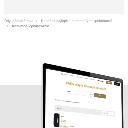
Orly Inštalatérstva
Rebríček najlepšie hodnotených spoločností.
Rozumné Vykurovanie