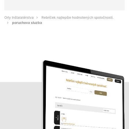
Orly Inštalatérstva
Rebríček najlepšie hodnotených spoločností.
poruchova sluzba