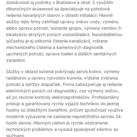
domácnosti aj podniky v Bratislave a okolí. S využitím
dlhoročných skúseností sa špecializuje na pohotové
riešenia havarijných stavov v oblasti inštalácií. Hlavné
služby tejto firmy zahŕňajú opravy únikov vody, výmenu
alebo opravu potrubí, tesnenie spojov, výmenu ventilov či
lokalizáciu skrytých porúch vodoinštalácií. Neoddeliteľnou
súčasťou je aj odborné čistenie kanalizácií, vrátane
mechanického čistenia a kamerových diagnostík
upchatých potrubí, oprava toaliet a ďalších sanitárnych
zariadení.
Služby v oblasti kúrenia pokrývajú servis kotlov, výmeny
radiátorov a opravy rozvodov kúrenia, vrátane zvárania
potrubí a údržby stúpačiek. Firma zabezpečuje aj riešenie
elektrických porúch od diagnostiky, cez výmeny ističov,
až po revízne kontroly elektrospotrebičov. Profesionálny
prístup a garantovaný rýchly výjazd technikov do jednej
hodiny sú dôležitými benefitmi, pričom spoločnosť využíva
moderné vybavenie na zaistenie nepretržitého servisu 24
hodín denne. Hlavným cieľom je rýchle odstránenie
technických problémov a vysoká spokojnosť klientov so
službami.