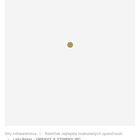
Orly Inštalatérstva
Rebríček najlepšie hodnotených spoločností.
Leto Peter - OPRAVY A VÝMENY WC,