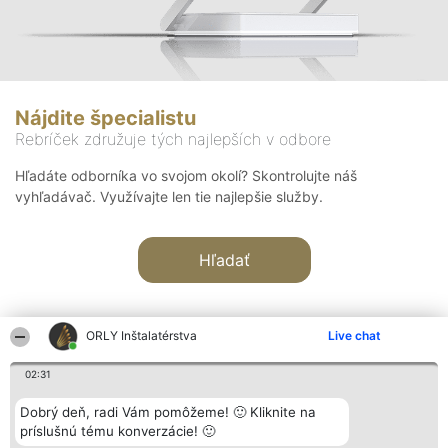
Nájdite špecialistu
Rebríček združuje tých najlepších v odbore
Hľadáte odborníka vo svojom okolí? Skontrolujte náš
vyhľadávač. Využívajte len tie najlepšie služby.
Hľadať
ORLY Inštalatérstva
Live chat
02:31
Organizátor hodnotenia
Hodnotenie
Kontakt
Dobrý deň, radi Vám pomôžeme! 🙂 Kliknite na
Bright Side Solutions sp. z o.
Laureáti
Kontakt
príslušnú tému konverzácie! 🙂
o. sp. k.
Lista