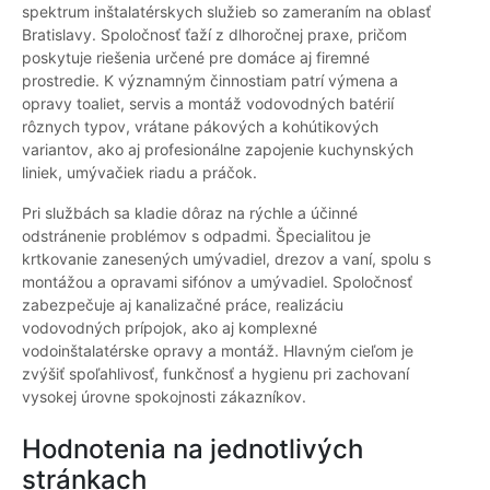
spektrum inštalatérskych služieb so zameraním na oblasť
Bratislavy. Spoločnosť ťaží z dlhoročnej praxe, pričom
poskytuje riešenia určené pre domáce aj firemné
prostredie. K významným činnostiam patrí výmena a
opravy toaliet, servis a montáž vodovodných batérií
rôznych typov, vrátane pákových a kohútikových
variantov, ako aj profesionálne zapojenie kuchynských
liniek, umývačiek riadu a práčok.
Pri službách sa kladie dôraz na rýchle a účinné
odstránenie problémov s odpadmi. Špecialitou je
krtkovanie zanesených umývadiel, drezov a vaní, spolu s
montážou a opravami sifónov a umývadiel. Spoločnosť
zabezpečuje aj kanalizačné práce, realizáciu
vodovodných prípojok, ako aj komplexné
vodoinštalatérske opravy a montáž. Hlavným cieľom je
zvýšiť spoľahlivosť, funkčnosť a hygienu pri zachovaní
vysokej úrovne spokojnosti zákazníkov.
Hodnotenia na jednotlivých
stránkach