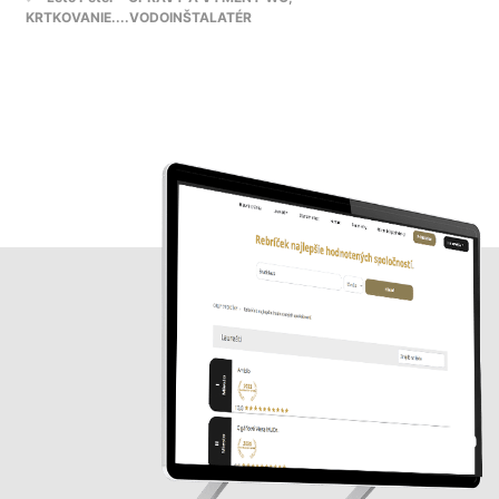
KRTKOVANIE....VODOINŠTALATÉR