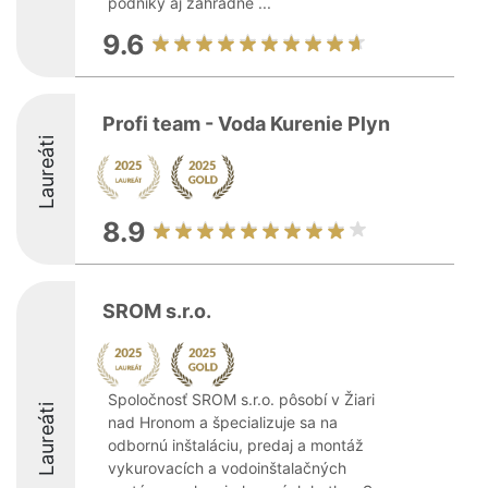
podniky aj záhradné ...
9.6
Profi team - Voda Kurenie Plyn
Laureáti
8.9
SROM s.r.o.
Spoločnosť SROM s.r.o. pôsobí v Žiari
Laureáti
nad Hronom a špecializuje sa na
odbornú inštaláciu, predaj a montáž
vykurovacích a vodoinštalačných