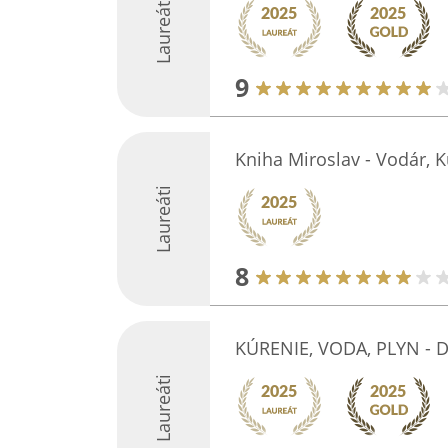
Laureáti
9
Kniha Miroslav - Vodár, 
Laureáti
8
KÚRENIE, VODA, PLYN - 
Laureáti