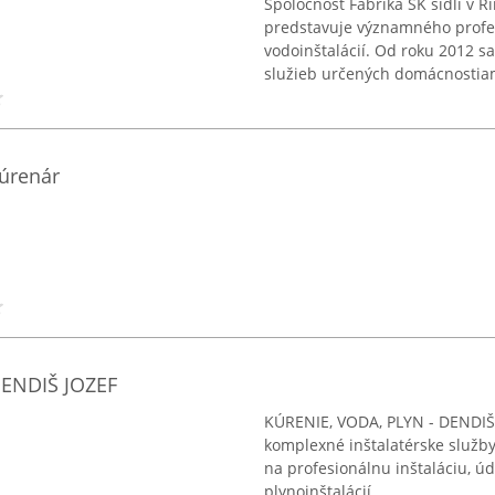
Spoločnosť Fabrika SK sídli v R
predstavuje významného profes
vodoinštalácií. Od roku 2012 s
služieb určených domácnostiam
Kúrenár
DENDIŠ JOZEF
KÚRENIE, VODA, PLYN - DENDIŠ 
komplexné inštalatérske služby
na profesionálnu inštaláciu, údr
plynoinštalácií, ...