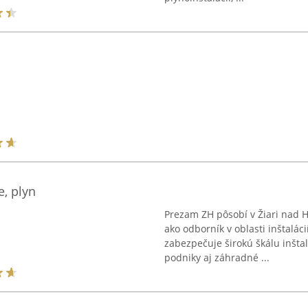
e, plyn
Prezam ZH pôsobí v Žiari nad H
ako odborník v oblasti inštalác
zabezpečuje širokú škálu inšta
podniky aj záhradné ...