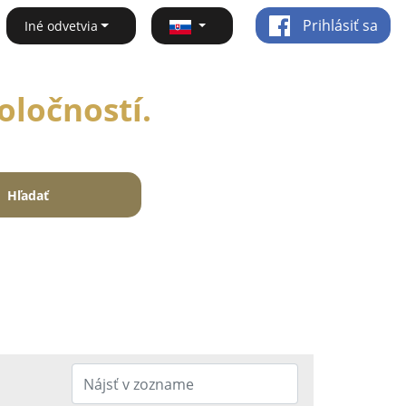
Prihlásiť sa
Iné odvetvia
oločností.
Hľadať