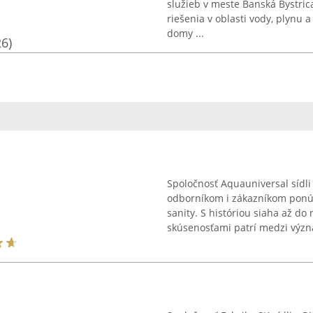
služieb v meste Banská Bystric
riešenia v oblasti vody, plynu
domy ...
26)
Spoločnosť Aquauniversal sídli
odborníkom i zákazníkom ponúk
sanity. S históriou siaha až do
skúsenosťami patrí medzi význ