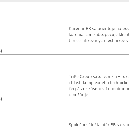
Kurenár BB sa orientuje na pos
kúrenia, čím zabezpečuje klien
tím certifikovaných technikov s
)
TriPe Group s.r.o. vznikla v ro
oblasti komplexného technick
čerpá zo skúseností nadobudnu
umožňuje ...
)
Spoločnosť Inštalatér BB sa z