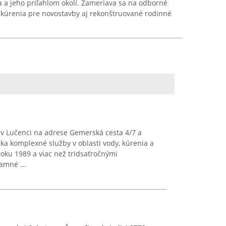
a a jeho priľahlom okolí. Zameriava sa na odborné
 a kúrenia pre novostavby aj rekonštruované rodinné
 v Lučenci na adrese Gemerská cesta 4/7 a
a komplexné služby v oblasti vody, kúrenia a
 roku 1989 a viac než tridsaťročnými
amné ...