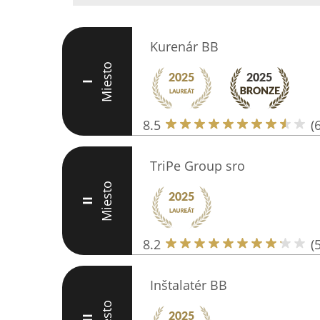
Kurenár BB
Miesto
I
8.5
(6
TriPe Group sro
Miesto
II
8.2
(5
Inštalatér BB