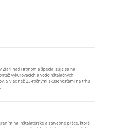
v Žiari nad Hronom a špecializuje sa na
ontáž vykurovacích a vodoinštalačných
lov. S viac než 23-ročnými skúsenosťami na trhu
.
eraním na inštalatérske a stavebné práce, ktorá