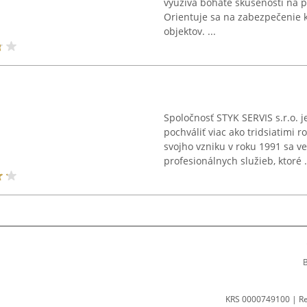
využíva bohaté skúsenosti na po
Orientuje sa na zabezpečenie 
objektov. ...
Spoločnosť STYK SERVIS s.r.o. 
pochváliť viac ako tridsiatimi r
svojho vzniku v roku 1991 sa 
profesionálnych služieb, ktoré .
B
KRS 0000749100 | R