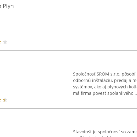
e Plyn
Spoločnosť SROM s.r.o. pôsobí 
odbornú inštaláciu, predaj a m
systémov, ako aj plynových kot
má firma povesť spoľahlivého ..
Stavoinšt je spoločnosť so zam