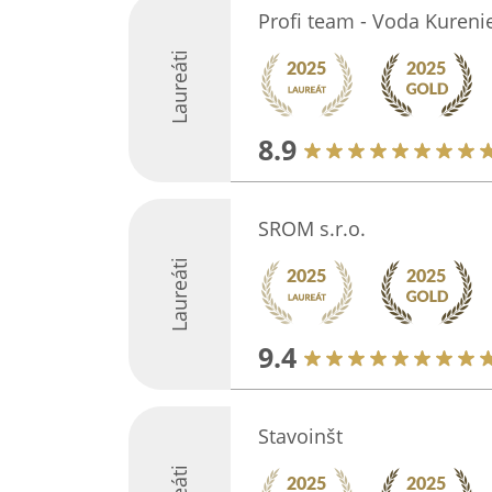
Profi team - Voda Kureni
Laureáti
8.9
SROM s.r.o.
Laureáti
9.4
Stavoinšt