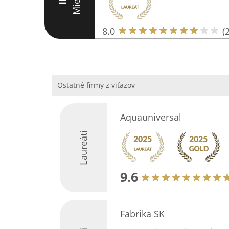
Miesto
III
8.0
(
Ostatné firmy z viťazov
Aquauniversal
Laureáti
9.6
Fabrika SK