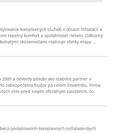
kytovanie komplexných služieb v oblasti inštalácií a
tom tepelný komfort a spoľahlivosť riešení. Odborný
 bohatými skúsenosťami realizuje všetky etapy ...
ku 2009 a odvtedy pôsobí ako stabilný partner v
ého zabezpečenia budov po celom Slovensku. Firma
tých ešte pred svojím oficiálnym založením, čo
aoberá poskytovaním komplexných inštalatérskych