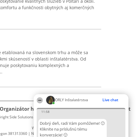
skytovanie kvalitných služieb v Poltári a okolí.
komfortu a funkčnosti obytných aj komerčných
je etablovaná na slovenskom trhu a môže sa
okmi skúseností v oblasti inštalatérstva. Od
venuje poskytovaniu komplexných a
..
ORLY Inštalatérstva
Live chat
Organizátor hodnotenia
Hodnotenie
Kontakt
11:58
right Side Solutions sp. z o. o. sp. k.
Laureáti
Kontakt
ul. Ruska 22
Lista
Dobrý deň, radi Vám pomôžeme! 🙂
Wrocław 50-079
wszystkich
Kliknite na príslušnú tému
egon 381313360 | NIP 8943132676
Laureatów
konverzácie! 🙂