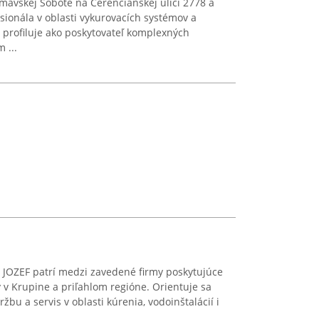
imavskej Sobote na Čerenčianskej ulici 2778 a
ionála v oblasti vykurovacích systémov a
a profiluje ako poskytovateľ komplexných
 ...
JOZEF patrí medzi zavedené firmy poskytujúce
 v Krupine a priľahlom regióne. Orientuje sa
žbu a servis v oblasti kúrenia, vodoinštalácií i