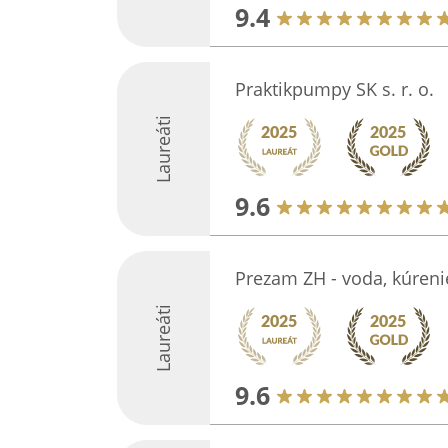
9.4
Praktikpumpy SK s. r. o.
Laureáti
9.6
Prezam ZH - voda, kúreni
Laureáti
9.6