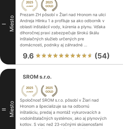
Prezam ZH pôsobí v Žiari nad Hronom na ulici
Miesto
Andreja Hlinku 1 a profiluje sa ako odborník v
I
oblasti inštalácií vody, kúrenia a plynu. Vďaka
dlhoročnej praxi zabezpečuje širokú škálu
inštalačných služieb určených pre
domácnosti, podniky aj záhradné ...
9.6
(54)
SROM s.r.o.
Spoločnosť SROM s.r.o. pôsobí v Žiari nad
Miesto
Hronom a špecializuje sa na odbornú
II
inštaláciu, predaj a montáž vykurovacích a
vodoinštalačných systémov, ako aj plynových
kotlov. S viac než 23-ročnými skúsenosťami